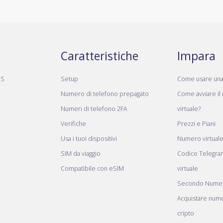
Caratteristiche
Impara
MS
Setup
Come usare un
Numero di telefono prepagato
Come avviare il
Numeri di telefono 2FA
virtuale?
Verifiche
Prezzi e Piani
Usa i tuoi dispositivi
Numero virtual
SIM da viaggio
Codice Telegr
Compatibile con eSIM
virtuale
Secondo Numer
Acquistare nume
cripto