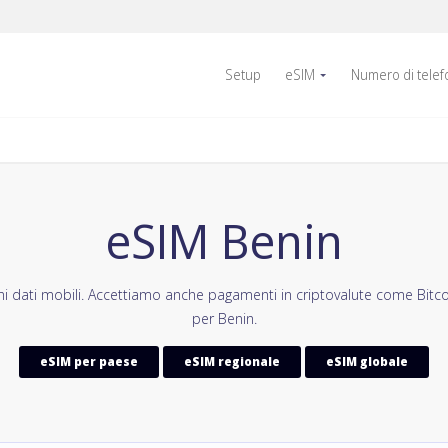
Setup
eSIM
Numero di tele
eSIM Benin
i dati mobili. Accettiamo anche pagamenti in criptovalute come Bitco
per Benin.
eSIM per paese
eSIM regionale
eSIM globale