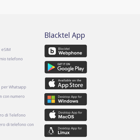
Blacktel App
a eSIM
 mio telefono
e per Whatsapp
am con numero
o di Telefono
ro di telefono con