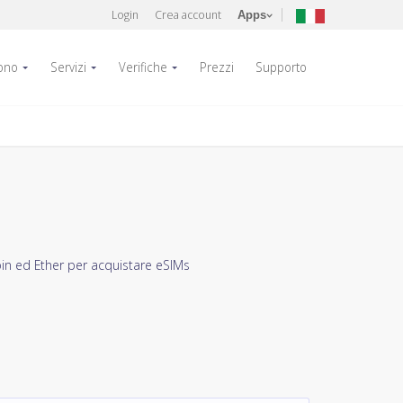
Login
Crea account
Apps
fono
Servizi
Verifiche
Prezzi
Supporto
in ed Ether per acquistare eSIMs