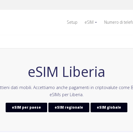
Setup
eSIM
Numero di tele
eSIM Liberia
tieni dati mobili. Accettiamo anche pagamenti in criptovalute come B
eSIMs per Liberia.
eSIM per paese
eSIM regionale
eSIM globale