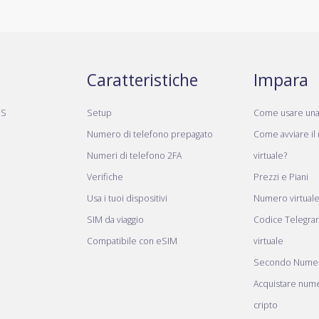
Caratteristiche
Impara
MS
Setup
Come usare un
Numero di telefono prepagato
Come avviare il
Numeri di telefono 2FA
virtuale?
Verifiche
Prezzi e Piani
Usa i tuoi dispositivi
Numero virtual
SIM da viaggio
Codice Telegr
Compatibile con eSIM
virtuale
Secondo Numer
Acquistare nume
cripto