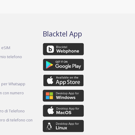
Blacktel App
a eSIM
 mio telefono
e per Whatsapp
am con numero
o di Telefono
ro di telefono con