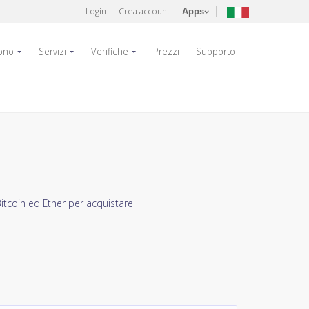
Login
Crea account
Apps
fono
Servizi
Verifiche
Prezzi
Supporto
itcoin ed Ether per acquistare