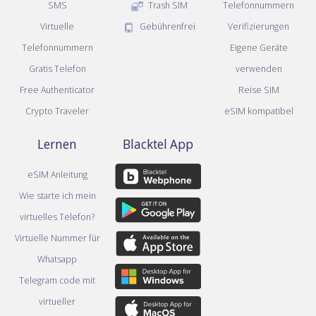
SMS
Trash SIM
Telefonnummern
Virtuelle
Gebührenfrei
Verifizierungen
Telefonnummern
Eigene Geräte
Gratis Telefon
verwenden
Free Authenticator
Reise SIM
Crypto Traveler
eSIM kompatibel
Lernen
Blacktel App
eSIM Anleitung
Wie starte ich mein
virtuelles Telefon?
Virtuelle Nummer für
Whatsapp
Telegram code mit
virtueller