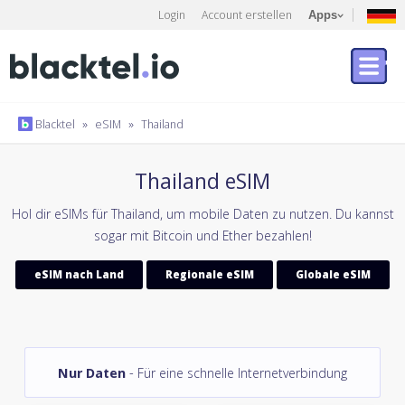
Login
Account erstellen
Apps
Blacktel
»
eSIM
»
Thailand
Thailand eSIM
Hol dir eSIMs für Thailand, um mobile Daten zu nutzen. Du kannst
sogar mit Bitcoin und Ether bezahlen!
eSIM nach Land
Regionale eSIM
Globale eSIM
Nur Daten
- Für eine schnelle Internetverbindung