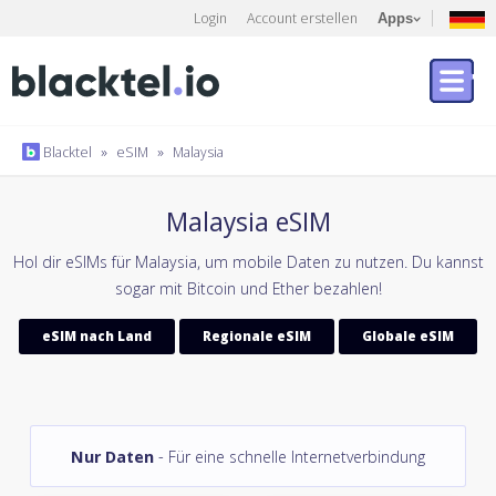
Login
Account erstellen
Apps
Blacktel
»
eSIM
»
Malaysia
Malaysia eSIM
Hol dir eSIMs für Malaysia, um mobile Daten zu nutzen. Du kannst
sogar mit Bitcoin und Ether bezahlen!
eSIM nach Land
Regionale eSIM
Globale eSIM
Nur Daten
- Für eine schnelle Internetverbindung