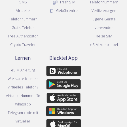
SMS
Trash SIM
Telefonnummern
Virtuelle
Gebührenfrei
Verifizierungen
Telefonnummern
Eigene Geräte
Gratis Telefon
verwenden
Free Authenticator
Reise SIM
Crypto Traveler
eSIM kompatibel
Lernen
Blacktel App
eSIM Anleitung
Wie starte ich mein
virtuelles Telefon?
Virtuelle Nummer für
Whatsapp
Telegram code mit
virtueller