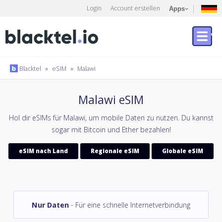
Login
Account erstellen
Apps
Blacktel
»
eSIM
»
Malawi
Malawi eSIM
Hol dir eSIMs für Malawi, um mobile Daten zu nutzen. Du kannst
sogar mit Bitcoin und Ether bezahlen!
eSIM nach Land
Regionale eSIM
Globale eSIM
Nur Daten
- Für eine schnelle Internetverbindung