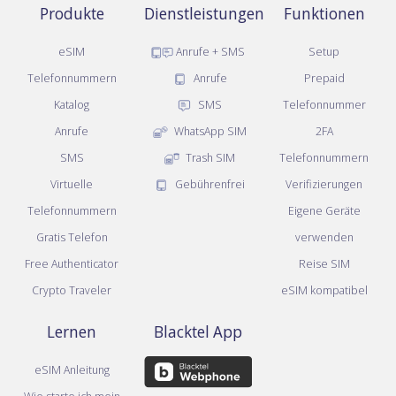
Produkte
Dienstleistungen
Funktionen
eSIM
Anrufe + SMS
Setup
Telefonnummern
Anrufe
Prepaid
Katalog
SMS
Telefonnummer
Anrufe
WhatsApp SIM
2FA
SMS
Trash SIM
Telefonnummern
Virtuelle
Gebührenfrei
Verifizierungen
Telefonnummern
Eigene Geräte
Gratis Telefon
verwenden
Free Authenticator
Reise SIM
Crypto Traveler
eSIM kompatibel
Lernen
Blacktel App
eSIM Anleitung