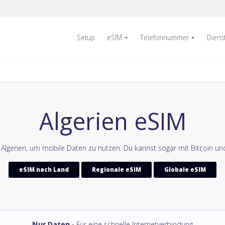
Setup
eSIM
Telefonnummer
Diens
Algerien eSIM
r Algerien, um mobile Daten zu nutzen. Du kannst sogar mit Bitcoin un
eSIM nach Land
Regionale eSIM
Globale eSIM
Nur Daten
- Für eine schnelle Internetverbindung