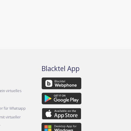
Blacktel App
ein virtuelles
er für Whatsapp
it virtueller
r