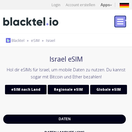
Login
Account erstellen
Apps
Blacktel
»
eSIM
»
Israel
Israel eSIM
Hol dir eSIMs für Israel, um mobile Daten zu nutzen. Du kannst
sogar mit Bitcoin und Ether bezahlen!
eSIM nach Land
Regionale eSIM
Globale eSIM
DATEN