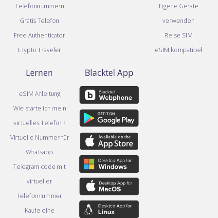
Telefonnummern
Eigene Geräte
Gratis Telefon
verwenden
Free Authenticator
Reise SIM
Crypto Traveler
eSIM kompatibel
Lernen
Blacktel App
eSIM Anleitung
Wie starte ich mein
virtuelles Telefon?
Virtuelle Nummer für
Whatsapp
Telegram code mit
virtueller
Telefonnummer
Kaufe eine