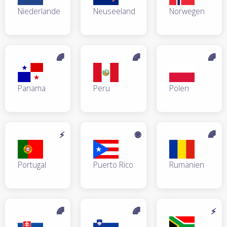
Niederlande
Neuseeland
Norwegen
🌈
🌈
🌈
Panama
Peru
Polen
⚡
🌐
🌈
Portugal
Puerto Rico
Rumänien
🌈
🌈
⚡