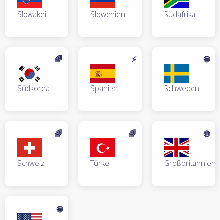
Slowakei
Slowenien
Südafrika
🌈
⚡
🌐
Südkorea
Spanien
Schweden
🌈
🌈
🌐
Schweiz
Türkei
Großbritannien
🌐