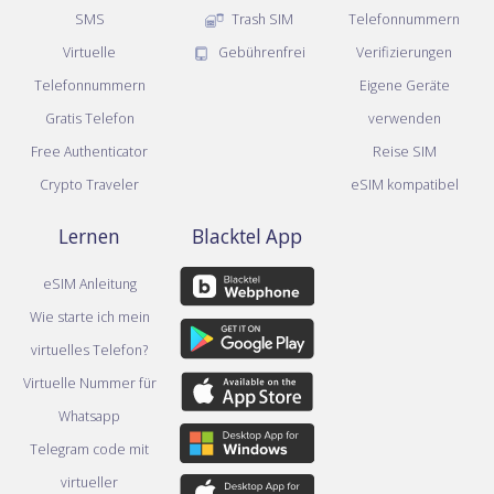
SMS
Trash SIM
Telefonnummern
Virtuelle
Gebührenfrei
Verifizierungen
Telefonnummern
Eigene Geräte
Gratis Telefon
verwenden
Free Authenticator
Reise SIM
Crypto Traveler
eSIM kompatibel
Lernen
Blacktel App
eSIM Anleitung
Wie starte ich mein
virtuelles Telefon?
Virtuelle Nummer für
Whatsapp
Telegram code mit
virtueller