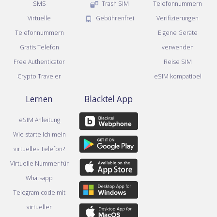
SMS
Trash SIM
Telefonnummern
Virtuelle
Gebührenfrei
Verifizierungen
Telefonnummern
Eigene Geräte
Gratis Telefon
verwenden
Free Authenticator
Reise SIM
Crypto Traveler
eSIM kompatibel
Lernen
Blacktel App
eSIM Anleitung
Wie starte ich mein
virtuelles Telefon?
Virtuelle Nummer für
Whatsapp
Telegram code mit
virtueller