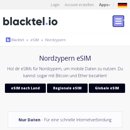
Login
Account erstellen
Apps
Blacktel
»
eSIM
»
Nordzypern
Nordzypern eSIM
Hol dir eSIMs für Nordzypern, um mobile Daten zu nutzen. Du
kannst sogar mit Bitcoin und Ether bezahlen!
eSIM nach Land
Regionale eSIM
Globale eSIM
Nur Daten
- Für eine schnelle Internetverbindung