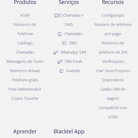
Produtos
Serviços
Recursos
eSIM
Chamadas +
Configuração
Números de
SMS
Número de telefone
Telefone
Chamadas
pré-pago
Catálogo
SMS
Números de
Chamadas
WhatsApp SIM
telefone de 2FA
Mensagens de Texto
SIM Trash
Verificações
Números virtuais
Gratuito
Usar Seus Próprios
Telefone grátis
Dispositivos
Free Authenticator
Cartão SIM de
Crypto Traveler
Viagem
Compatível com
eSIM
Aprender
Blacktel App