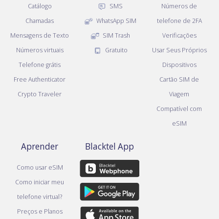
Catálogo
SMS
Números de
Chamadas
WhatsApp SIM
telefone de 2FA
Mensagens de Texto
SIM Trash
Verificações
Números virtuais
Gratuito
Usar Seus Próprios
Telefone grátis
Dispositivos
Free Authenticator
Cartão SIM de
Crypto Traveler
Viagem
Compatível com
eSIM
Aprender
Blacktel App
Como usar eSIM
Como iniciar meu
telefone virtual?
Preços e Planos