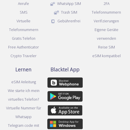
Anrufe
WhatsApp SIM
2FA
SMS
Trash SIM
Telefonnummern
Virtuelle
Gebührenfrei
Verifizierungen
Telefonnummern
Eigene Geräte
Gratis Telefon
verwenden
Free Authenticator
Reise SIM
Crypto Traveler
eSIM kompatibel
Lernen
Blacktel App
eSIM Anleitung
Wie starte ich mein
virtuelles Telefon?
Virtuelle Nummer für
Whatsapp
Telegram code mit