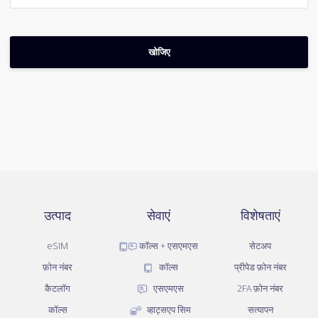
उत्पाद
सेवाएं
विशेषताएं
eSIM
कॉल्स + एसएमएस
सेटअप
फ़ोन नंबर
कॉल्स
प्रीपेड फ़ोन नंबर
कैटलॉग
एसएमएस
2FA फ़ोन नंबर
कॉल्स
व्हाट्सएप सिम
सत्यापन