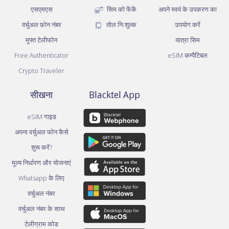
एसएमएस
सिम को फेंकें
अपने स्वयं के उपकरण का
वर्चुअल फ़ोन नंबर
तोल निःशुल्क
उपयोग करें
मुफ्त टेलीफोन
यात्रा सिम
Free Authenticator
eSIM कम्पैटिबल
Crypto Traveler
सीखना
Blacktel App
eSIM गाइड
अपना वर्चुअल फोन कैसे
शुरू करें?
मूल्य निर्धारण और योजनाएं
Whatsapp के लिए
वर्चुअल नंबर
वर्चुअल नंबर के साथ
टेलीग्राम कोड