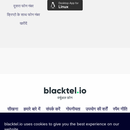
दूसरा फोन नंबर
क्रिप्टो के साथ फोन नंबर
खरीदें
वर्चुअल फ़ोन
सीखना
हमारे बारे में
संपर्क करें
गोपनीयता
उपयोग की शर्तें
स्पैम नीति
blacktel.io uses cookies to give you the best experience on our
website.