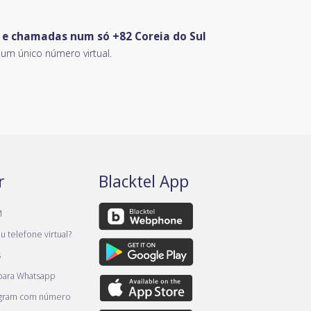
S e chamadas num só +82 Coreia do Sul
m único número virtual.
r
Blacktel App
M
 telefone virtual?
s
 para Whatsapp
egram com número