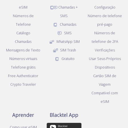
eSIM
Chamadas +
Configuração
Números de
SMS
Número de telefone
Telefone
Chamadas
pré-pago
Catálogo
SMS
Números de
Chamadas
WhatsApp SIM
telefone de 2FA
Mensagens de Texto
SIM Trash
Verificações
Números virtuais
Gratuito
Usar Seus Próprios
Telefone grátis
Dispositivos
Free Authenticator
Cartão SIM de
Crypto Traveler
Viagem
Compatível com
eSIM
Aprender
Blacktel App
Como usar eSIM