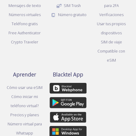
Mensajes de texto
SIM Trash
para 2FA
Números virtuales
Número gratuito
Verificaciones
Teléfono gratis
Usar tus propios
Free Authenticator
dispositivos
Crypto Traveler
SIM de viaje
Compatible con
eSIM
Aprender
Blacktel App
Cómo usar una eSIM
Cómo iniciar mi
teléfono virtual?
Precios y planes
Número virtual para
Whatsapp