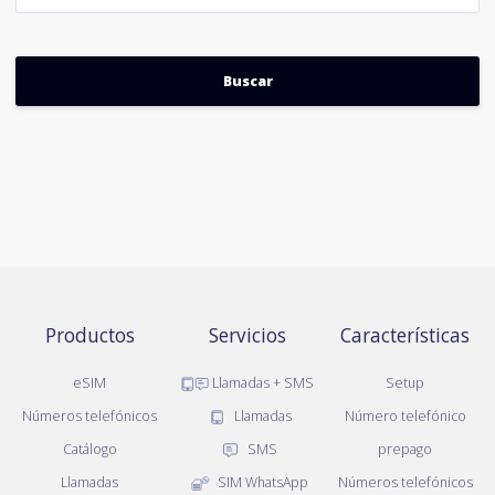
Productos
Servicios
Características
eSIM
Llamadas + SMS
Setup
Números telefónicos
Llamadas
Número telefónico
Catálogo
SMS
prepago
Llamadas
SIM WhatsApp
Números telefónicos