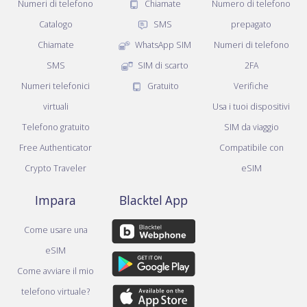
Numeri di telefono
Chiamate
Numero di telefono
Catalogo
SMS
prepagato
Chiamate
WhatsApp SIM
Numeri di telefono
SMS
SIM di scarto
2FA
Numeri telefonici
Gratuito
Verifiche
virtuali
Usa i tuoi dispositivi
Telefono gratuito
SIM da viaggio
Free Authenticator
Compatibile con
Crypto Traveler
eSIM
Impara
Blacktel App
Come usare una
eSIM
Come avviare il mio
telefono virtuale?