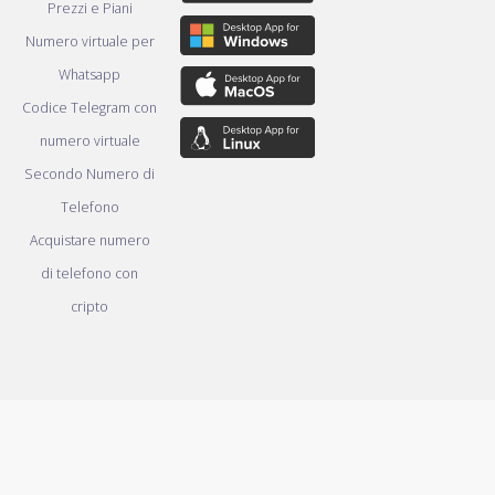
Prezzi e Piani
Numero virtuale per
Whatsapp
Codice Telegram con
numero virtuale
Secondo Numero di
Telefono
Acquistare numero
di telefono con
cripto