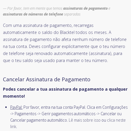
Por favor, tem em mente que temos
assinaturas de pagamento
e
assinaturas de números de telefone
separadas
Com uma assinatura de pagamento, recarregas
automaticamente o saldo do Blacktel todos os meses. A
assinatura de pagamento não afeta nenhum número de telefone
na tua conta. Deves configurar explicitamente que o teu número
de telefone seja renovado automaticamente (assinatura), para
que o teu saldo seja usado para manter o teu número.
Cancelar Assinatura de Pagamento
Podes cancelar a tua assinatura de pagamento a qualquer
momento!
PayPal:
Por favor, entra na tua conta PayPal. Clica em Configurações
-> Pagamentos -> Gerir pagamentos automáticos -> Cancelar ou
Cancelar pagamento automático.
Lê mais sobre isso
ou
clica neste
link
.