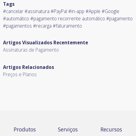
Tags
#cancelar #assinatura #PayPal #in-app #Apple #Google
#automático #pagamento recorrente automático #pagamento
#pagamentos #recarga #faturamento
Artigos Visualizados Recentemente
Assinaturas de Pagamento
Artigos Relacionados
Preços e Planos
Produtos
Serviços
Recursos