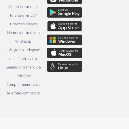
Como iniciar meu
telefone virtual?
Preços e Planos
Número virtual para
Whatsapp
Código do Telegram
com número virtual
Segundo Número de
Telefone
Comprar número de
telefone com cripto