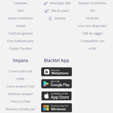
Chiamate
WhatsApp SIM
Numeri di telefono
SMS
SIM di scarto
2FA
Numeri telefonici
Gratuito
Verifiche
virtuali
Usa i tuoi dispositivi
Telefono gratuito
SIM da viaggio
Free Authenticator
Compatibile con
Crypto Traveler
eSIM
Impara
Blacktel App
Come usare una
eSIM
Come avviare il mio
telefono virtuale?
Prezzi e Piani
Numero virtuale per