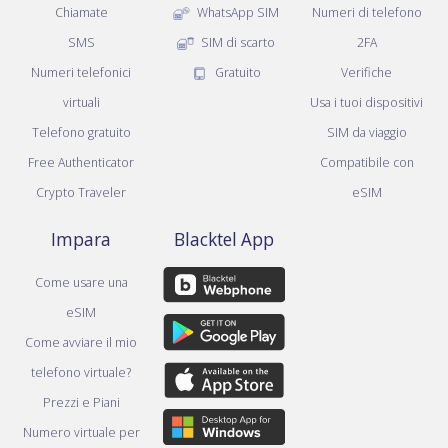
Chiamate
WhatsApp SIM
Numeri di telefono
SMS
SIM di scarto
2FA
Numeri telefonici
Gratuito
Verifiche
virtuali
Usa i tuoi dispositivi
Telefono gratuito
SIM da viaggio
Free Authenticator
Compatibile con
Crypto Traveler
eSIM
Impara
Blacktel App
Come usare una
eSIM
Come avviare il mio
telefono virtuale?
Prezzi e Piani
Numero virtuale per