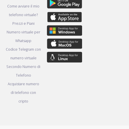
Come avviare il mio
telefono virtuale?
Prezzi e Piani
Numero virtuale per
Whatsapp
Codice Telegram con
numero virtuale
Secondo Numero di
Telefono
Acquistare numero
di telefono con
cripto