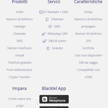
Prodotti
Servizi
Caratteristiche
eSIM
Chiamate + SMS
Setup
Numeri di telefono
Chiamate
Numero di telefono
Catalogo
SMS
prepagato
Chiamate
WhatsApp SIM
Numeri di telefono
SMS
SIM di scarto
2FA
Numeri telefonici
Gratuito
Verifiche
virtuali
Usa i tuoi dispositivi
Telefono gratuito
SIM da viaggio
Free Authenticator
Compatibile con
Crypto Traveler
eSIM
Impara
Blacktel App
Come usare una
eSIM