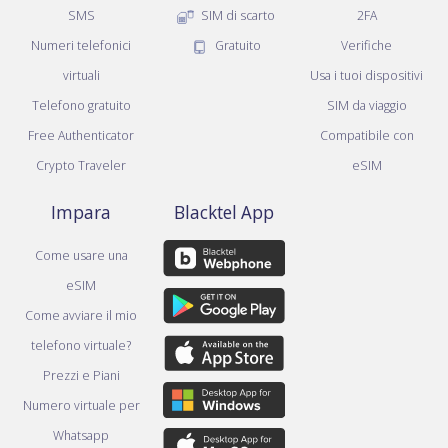
SMS
SIM di scarto
2FA
Numeri telefonici
Gratuito
Verifiche
virtuali
Usa i tuoi dispositivi
Telefono gratuito
SIM da viaggio
Free Authenticator
Compatibile con
Crypto Traveler
eSIM
Impara
Blacktel App
Come usare una
eSIM
Come avviare il mio
telefono virtuale?
Prezzi e Piani
Numero virtuale per
Whatsapp