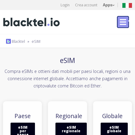
Login
Crea account
Apps
Blacktel
»
eSIM
eSIM
Compra eSIMs e ottieni dati mobili per paesi locali, regioni o una
connessione internet globale. Accettiamo anche pagamenti in
criptovalute come Bitcoin ed Ether.
Paese
Regionale
Globale
eSIM
eSIM
eSIM
per
regionale
globale
paese