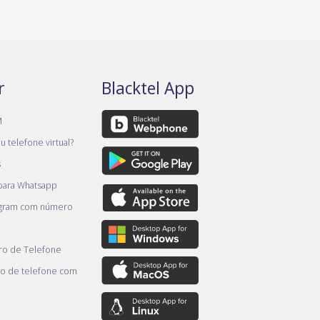
r
Blacktel App
M
 telefone virtual?
s
 para Whatsapp
egram com número
o de Telefone
o de telefone com