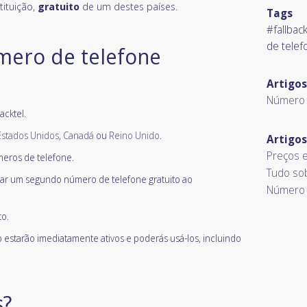
ituição,
gratuito
de um destes países.
Tags
#fallbac
de tele
ero de telefone
Artigo
Número d
acktel.
Estados Unidos
,
Canadá
ou
Reino Unido
.
Artigos
Preços 
eros de telefone.
Tudo sob
ar um segundo número de telefone gratuito ao
Número 
to.
 estarão imediatamente ativos e poderás usá-los, incluindo
s?