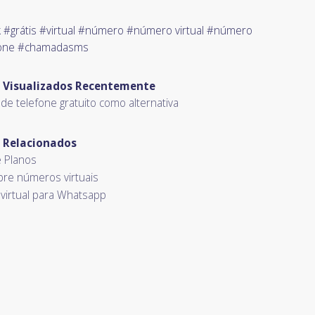
k #grátis #virtual #número #número virtual #número
fone #chamadasms
s Visualizados Recentemente
e telefone gratuito como alternativa
 Relacionados
e Planos
re números virtuais
virtual para Whatsapp