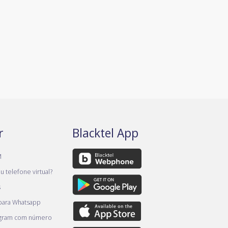
r
Blacktel App
M
 telefone virtual?
s
 para Whatsapp
egram com número