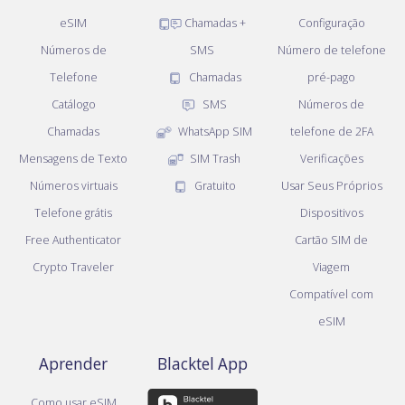
eSIM
Chamadas +
Configuração
Números de
SMS
Número de telefone
Telefone
Chamadas
pré-pago
Catálogo
SMS
Números de
Chamadas
WhatsApp SIM
telefone de 2FA
Mensagens de Texto
SIM Trash
Verificações
Números virtuais
Gratuito
Usar Seus Próprios
Telefone grátis
Dispositivos
Free Authenticator
Cartão SIM de
Crypto Traveler
Viagem
Compatível com
eSIM
Aprender
Blacktel App
Como usar eSIM