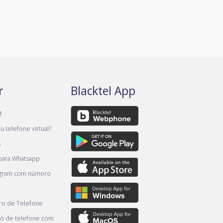
r
Blacktel App
M
 telefone virtual?
s
 para Whatsapp
egram com número
o de Telefone
o de telefone com