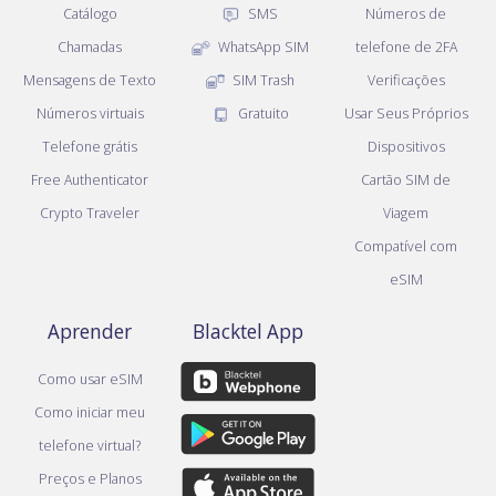
Catálogo
SMS
Números de
Chamadas
WhatsApp SIM
telefone de 2FA
Mensagens de Texto
SIM Trash
Verificações
Números virtuais
Gratuito
Usar Seus Próprios
Telefone grátis
Dispositivos
Free Authenticator
Cartão SIM de
Crypto Traveler
Viagem
Compatível com
eSIM
Aprender
Blacktel App
Como usar eSIM
Como iniciar meu
telefone virtual?
Preços e Planos