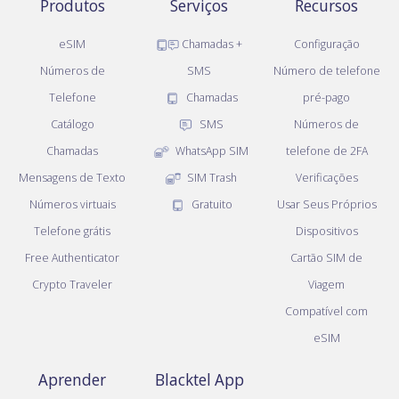
Produtos
Serviços
Recursos
eSIM
Chamadas +
Configuração
Números de
SMS
Número de telefone
Telefone
Chamadas
pré-pago
Catálogo
SMS
Números de
Chamadas
WhatsApp SIM
telefone de 2FA
Mensagens de Texto
SIM Trash
Verificações
Números virtuais
Gratuito
Usar Seus Próprios
Telefone grátis
Dispositivos
Free Authenticator
Cartão SIM de
Crypto Traveler
Viagem
Compatível com
eSIM
Aprender
Blacktel App