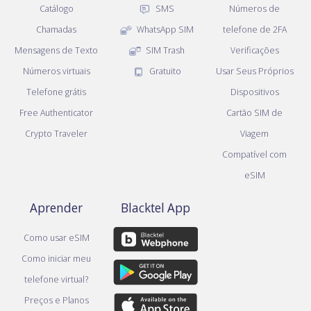
Catálogo
SMS
Números de
Chamadas
WhatsApp SIM
telefone de 2FA
Mensagens de Texto
SIM Trash
Verificações
Números virtuais
Gratuito
Usar Seus Próprios
Telefone grátis
Dispositivos
Free Authenticator
Cartão SIM de
Crypto Traveler
Viagem
Compatível com
eSIM
Aprender
Blacktel App
Como usar eSIM
Como iniciar meu
telefone virtual?
Preços e Planos