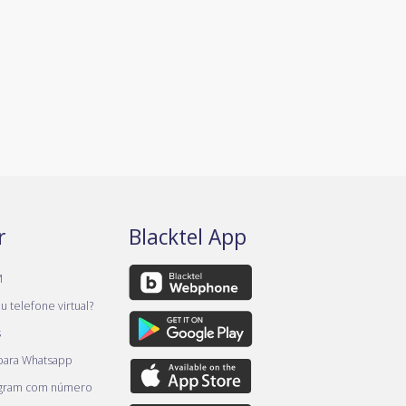
r
Blacktel App
M
 telefone virtual?
s
 para Whatsapp
egram com número