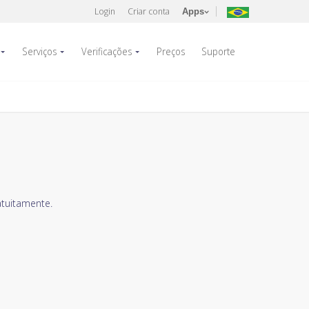
Login
Criar conta
Apps
Serviços
Verificações
Preços
Suporte
atuitamente.