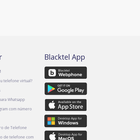
r
Blacktel App
M
 telefone virtual?
s
 para Whatsapp
egram com número
o de Telefone
o de telefone com