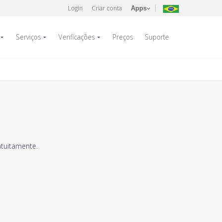
Login
Criar conta
Apps
Serviços
Verificações
Preços
Suporte
atuitamente.