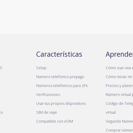
Características
Aprende
MS
Setup
Cómo usar una 
Número telefónico prepago
Cómo iniciar mi 
Números telefónicos para 2FA
Precios y plane
Verificaciones
Número virtual
Usar tus propios dispositivos
Código de Tele
to
SIM de viaje
virtual
Compatible con eSIM
Segundo Númer
Comprar número