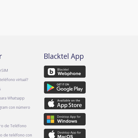
r
Blacktel App
eSIM
teléfono virtual?
s
 para Whatsapp
gram con número
o de Teléfono
 de teléfono con