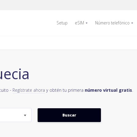
Setup
eSIM
Número telefónico
uecia
tuito -
Regístrate ahora
y obtén tu primera
número virtual gratis
.