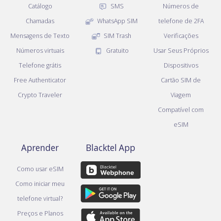
Catálogo
SMS
Números de
Chamadas
WhatsApp SIM
telefone de 2FA
Mensagens de Texto
SIM Trash
Verificações
Números virtuais
Gratuito
Usar Seus Próprios
Telefone grátis
Dispositivos
Free Authenticator
Cartão SIM de
Crypto Traveler
Viagem
Compatível com
eSIM
Aprender
Blacktel App
Como usar eSIM
Como iniciar meu
telefone virtual?
Preços e Planos