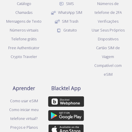
Catálogo
SMS
Números de
Chamadas
WhatsApp SIM
telefone de 2FA
Mensagens de Texto
SIM Trash
Verificações
Números virtuais
Gratuito
Usar Seus Próprios
Telefone grátis
Dispositivos
Free Authenticator
Cartão SIM de
Crypto Traveler
Viagem
Compatível com
eSIM
Aprender
Blacktel App
Como usar eSIM
Como iniciar meu
telefone virtual?
Preços e Planos