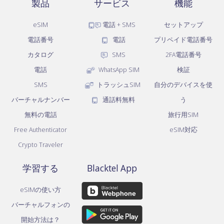
製品
サービス
機能
eSIM
電話 + SMS
セットアップ
電話番号
電話
プリペイド電話番号
カタログ
SMS
2FA電話番号
電話
WhatsApp SIM
検証
SMS
トラッシュSIM
自分のデバイスを使
バーチャルナンバー
通話料無料
う
無料の電話
旅行用SIM
Free Authenticator
eSIM対応
Crypto Traveler
学習する
Blacktel App
eSIMの使い方
バーチャルフォンの
開始方法は？