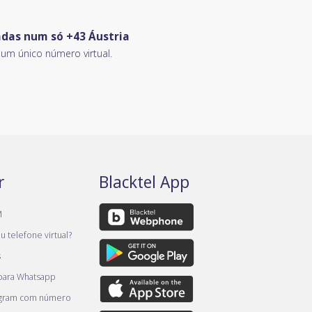
adas num só +43 Áustria
m único número virtual.
r
Blacktel App
M
 telefone virtual?
s
 para Whatsapp
egram com número