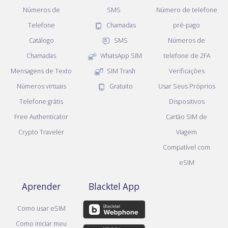
Números de
SMS
Número de telefone
Telefone
Chamadas
pré-pago
Catálogo
SMS
Números de
Chamadas
WhatsApp SIM
telefone de 2FA
Mensagens de Texto
SIM Trash
Verificações
Números virtuais
Gratuito
Usar Seus Próprios
Telefone grátis
Dispositivos
Free Authenticator
Cartão SIM de
Crypto Traveler
Viagem
Compatível com
eSIM
Aprender
Blacktel App
Como usar eSIM
Como iniciar meu