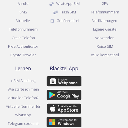
Anrufe
WhatsApp SIM
2FA
SMS
Trash SIM
Telefonnummern
Virtuelle
Gebührenfrei
Verifizierungen
Telefonnummern
Eigene Geräte
Gratis Telefon
verwenden
Free Authenticator
Reise SIM
Crypto Traveler
eSIM kompatibel
Lernen
Blacktel App
eSIM Anleitung
Wie starte ich mein
virtuelles Telefon?
Virtuelle Nummer für
Whatsapp
Telegram code mit