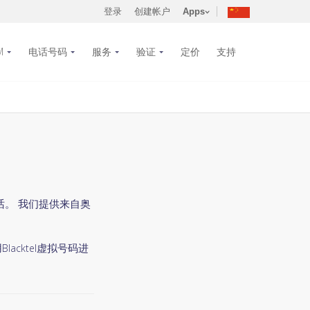
登录
创建帐户
Apps
M
电话号码
服务
验证
定价
支持
话。 我们提供来自奥
acktel虚拟号码进