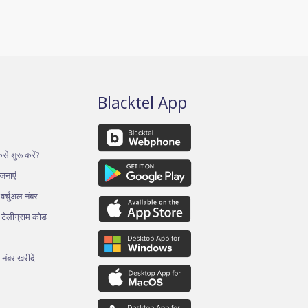
Blacktel App
से शुरू करें?
ोजनाएं
र्चुअल नंबर
थ टेलीग्राम कोड
 नंबर खरीदें