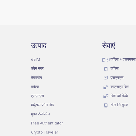
उत्पाद
सेवाएं
eSIM
कॉल्स + एसएमएस
फ़ोन नंबर
कॉल्स
कैटलॉग
एसएमएस
कॉल्स
व्हाट्सएप सिम
एसएमएस
सिम को फेंकें
वर्चुअल फ़ोन नंबर
तोल निःशुल्क
मुफ्त टेलीफोन
Free Authenticator
Crypto Traveler