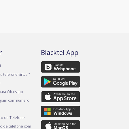
r
Blacktel App
M
 telefone virtual?
s
 para Whatsapp
egram com número
o de Telefone
o de telefone com