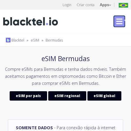
Login
Criar conta
Apps
Blacktel
»
eSIM
»
Bermudas
eSIM Bermudas
Compre eSIMs para Bermudas e tenha dados móveis. Também
aceitamos pagamentos em criptomoedas como Bitcoin e Ether
para comprar eSIMs em Bermudas.
eSIM por país
eSIM regional
eSIM global
SOMENTE DADOS
- Para conexão rápida à internet