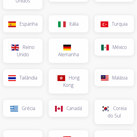
Unidos
Espanha
Itália
Turquia
Reino
México
Unido
Alemanha
Tailândia
Hong
Malásia
Kong
Grécia
Canadá
Coreia
do Sul