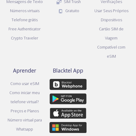
Mensagens de Texto
SIM Trash
Verificações
Números virtuais
Gratuito
Usar Seus Próprios
Telefone grátis
Dispositivos
Free Authenticator
Cartão SIM de
Crypto Traveler
Viagem
Compatível com
eSIM
Aprender
Blacktel App
Como usar eSIM
Como iniciar meu
telefone virtual?
Preços e Planos
Número virtual para
Whatsapp