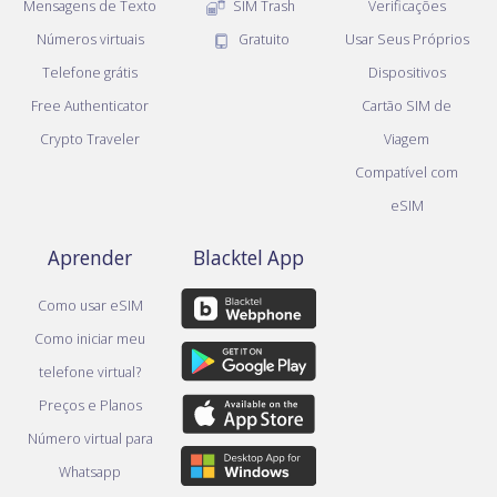
Mensagens de Texto
SIM Trash
Verificações
Números virtuais
Gratuito
Usar Seus Próprios
Telefone grátis
Dispositivos
Free Authenticator
Cartão SIM de
Crypto Traveler
Viagem
Compatível com
eSIM
Aprender
Blacktel App
Como usar eSIM
Como iniciar meu
telefone virtual?
Preços e Planos
Número virtual para
Whatsapp