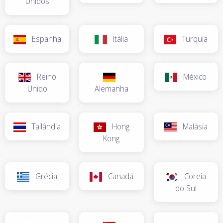
Unidos
Espanha
Itália
Turquia
Reino
México
Unido
Alemanha
Tailândia
Hong
Malásia
Kong
Grécia
Canadá
Coreia
do Sul