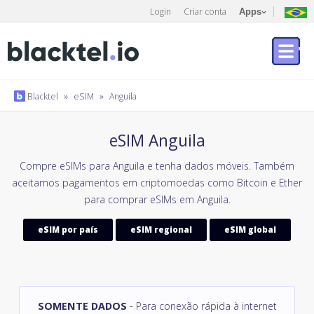
Login
Criar conta
Apps
Blacktel
»
eSIM
»
Anguila
eSIM Anguila
Compre eSIMs para Anguila e tenha dados móveis. Também
aceitamos pagamentos em criptomoedas como Bitcoin e Ether
para comprar eSIMs em Anguila.
eSIM por país
eSIM regional
eSIM global
SOMENTE DADOS
- Para conexão rápida à internet