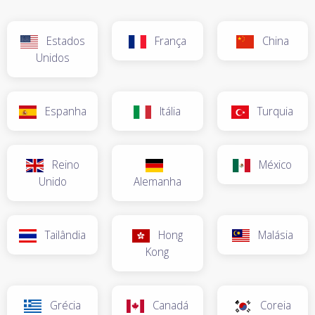
Estados
França
China
Unidos
Espanha
Itália
Turquia
Reino
México
Unido
Alemanha
Tailândia
Hong
Malásia
Kong
Grécia
Canadá
Coreia