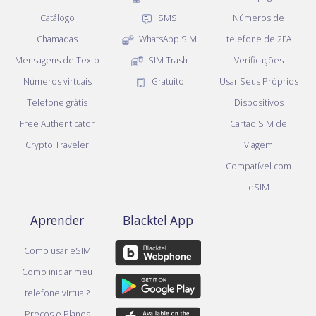
Catálogo
SMS
Números de
Chamadas
WhatsApp SIM
telefone de 2FA
Mensagens de Texto
SIM Trash
Verificações
Números virtuais
Gratuito
Usar Seus Próprios
Telefone grátis
Dispositivos
Free Authenticator
Cartão SIM de
Crypto Traveler
Viagem
Compatível com
eSIM
Aprender
Blacktel App
Como usar eSIM
Como iniciar meu
telefone virtual?
Preços e Planos