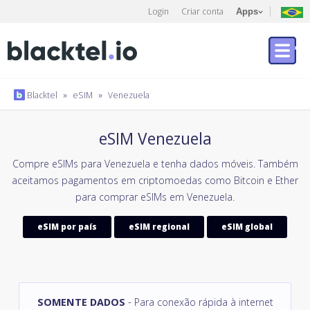
Login
Criar conta
Apps
Blacktel
»
eSIM
»
Venezuela
eSIM Venezuela
Compre eSIMs para Venezuela e tenha dados móveis. Também
aceitamos pagamentos em criptomoedas como Bitcoin e Ether
para comprar eSIMs em Venezuela.
eSIM por país
eSIM regional
eSIM global
SOMENTE DADOS
- Para conexão rápida à internet