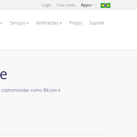
Login
Criar conta
Apps
Serviços
Verificações
Preços
Suporte
te
criptomoedas como Bitcoin e