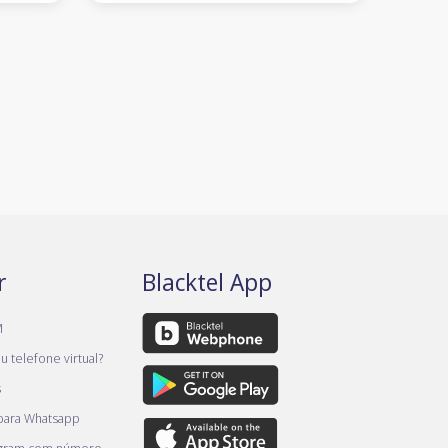
r
Blacktel App
M
 telefone virtual?
s
 para Whatsapp