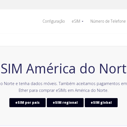
Configuração
eSIM
Número de Telefone
SIM América do Nor
do Norte e tenha dados móveis. Também aceitamos pagamentos em 
Ether para comprar eSIMs em América do Norte.
eSIM por país
eSIM regional
eSIM global