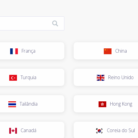
França
China
Turquia
Reino Unido
Tailândia
Hong Kong
Canadá
Coreia do Sul