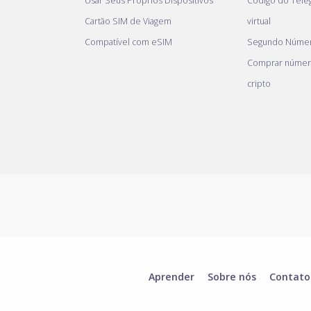
Usar Seus Próprios Dispositivos
Código do Tel
Cartão SIM de Viagem
virtual
Compatível com eSIM
Segundo Númer
Comprar númer
cripto
Aprender
Sobre nós
Contato