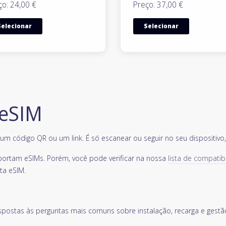
ço: 24,00 €
Preço: 37,00 €
Selecionar
Selecionar
 eSIM
m código QR ou um link. É só escanear ou seguir no seu dispositivo, e
portam eSIMs. Porém, você pode verificar na nossa
lista de compatib
ta eSIM.
spostas às perguntas mais comuns sobre instalação, recarga e gestã