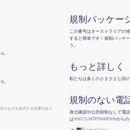
規制パッケー
この番号はオーストラリアの地域
すると簡単です！規制パッケージ
う。
せん
もっと詳しく
私たちは多くの
さまざまな国
せん
規制のない電
次のものを提供する必要があり
身元確認や公的規制なしで電
は%%COUNTRYNAME%%
United States