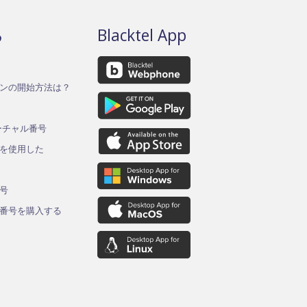
る
Blacktel App
ンの開始方法は？
バーチャル番号
を使用した
ド
号
番号を購入する