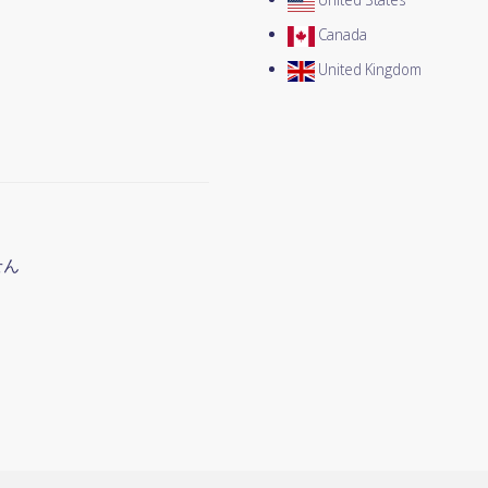
Canada
United Kingdom
せん