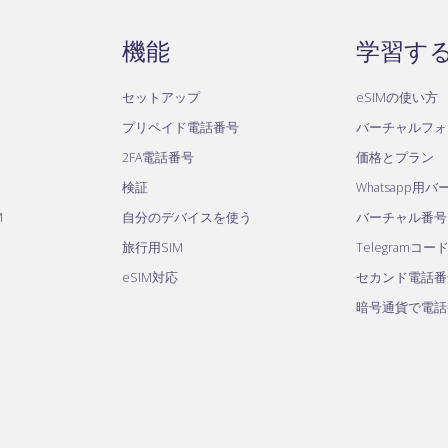
機能
学習す
セットアップ
eSIMの使い方
プリペイド電話番号
バーチャルフォ
2FA電話番号
価格とプラン
検証
Whatsapp用
M
自分のデバイスを使う
バーチャル番号
旅行用SIM
Telegramコー
eSIM対応
セカンド電話番
暗号通貨で電話