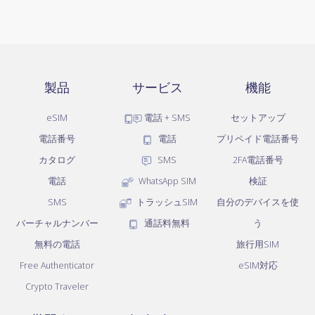
製品
サービス
機能
eSIM
電話 + SMS
セットアップ
電話番号
電話
プリペイド電話番号
カタログ
SMS
2FA電話番号
電話
WhatsApp SIM
検証
SMS
トラッシュSIM
自分のデバイスを使
バーチャルナンバー
通話料無料
う
無料の電話
旅行用SIM
Free Authenticator
eSIM対応
Crypto Traveler