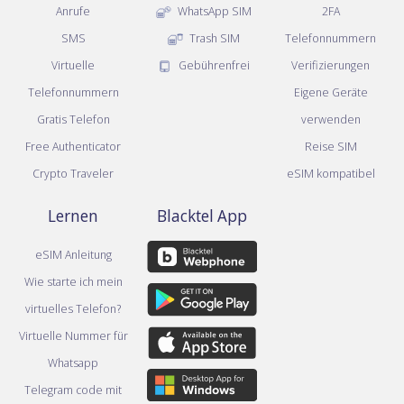
Anrufe
WhatsApp SIM
2FA
SMS
Trash SIM
Telefonnummern
Virtuelle
Gebührenfrei
Verifizierungen
Telefonnummern
Eigene Geräte
Gratis Telefon
verwenden
Free Authenticator
Reise SIM
Crypto Traveler
eSIM kompatibel
Lernen
Blacktel App
eSIM Anleitung
Wie starte ich mein
virtuelles Telefon?
Virtuelle Nummer für
Whatsapp
Telegram code mit