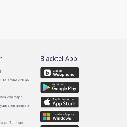
r
Blacktel App
M
 telefone virtual?
s
 para Whatsapp
egram com número
o de Telefone